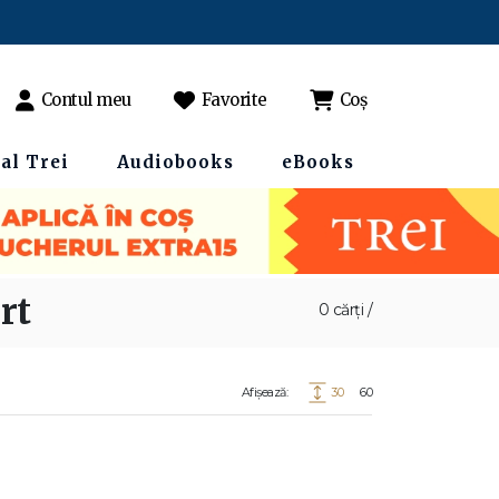
Contul meu
Favorite
Coș
al Trei
Audiobooks
eBooks
rt
0 cărți /
Afișează:
30
60