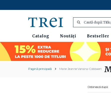
Catalog
Noutăți
Bestseller
M
Pagină principală
Marie-Jeanne Vansina-Cobbaert
Ordonează după: