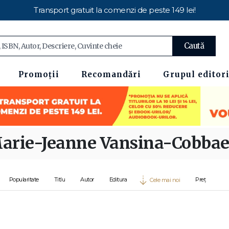
Transport gratuit la comenzi de peste 149 lei!
Caută
Promoții
Recomandări
Grupul editori
arie-Jeanne Vansina-Cobbae
Popularitate
Titlu
Autor
Editura
Preț
Cele mai noi