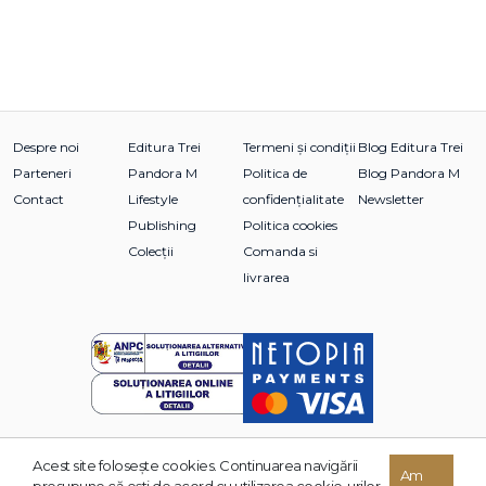
Despre noi
Editura Trei
Termeni și condiții
Blog Editura Trei
Parteneri
Pandora M
Politica de
Blog Pandora M
Contact
Lifestyle
confidențialitate
Newsletter
Publishing
Politica cookies
Colecții
Comanda si
livrarea
Acest site foloseşte cookies. Continuarea navigării
© 2026 Grupul Editorial TREI. Toate drepturile rezervate.
Am
presupune că eşti de acord cu utilizarea cookie-urilor.