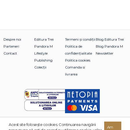
Despre noi
Editura Trei
Termeni și condiții
Blog Editura Trei
Parteneri
Pandora M
Politica de
Blog Pandora M
Contact
Lifestyle
confidențialitate
Newsletter
Publishing
Politica cookies
Colecții
Comanda si
livrarea
Acest site foloseşte cookies. Continuarea navigării
© 2026 Grupul Editorial TREI. Toate drepturile rezervate.
Am
presupune că eşti de acord cu utilizarea cookie-urilor.