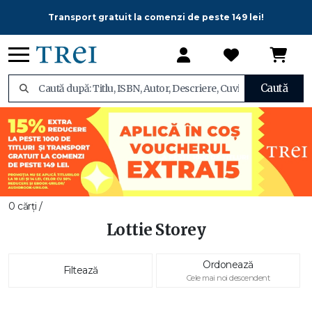
Transport gratuit la comenzi de peste 149 lei!
Caută
0 cărți /
Lottie Storey
Ordonează
Filtează
Cele mai noi descendent