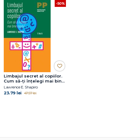
-50%
Limbajul secret al copiilor.
Cum să-ţi înţelegi mai bine
copilul
Lawrence E. Shapiro
23.79 lei
47.57 lei