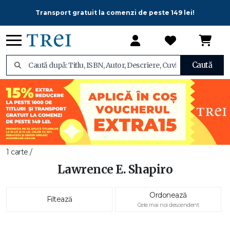
Transport gratuit la comenzi de peste 149 lei!
Caută
1 carte /
Lawrence E. Shapiro
Ordonează
Filtează
Cele mai noi descendent