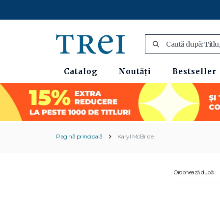
Catalog
Noutăți
Bestseller
Pagină principală
Karyl McBride
Ordonează după: