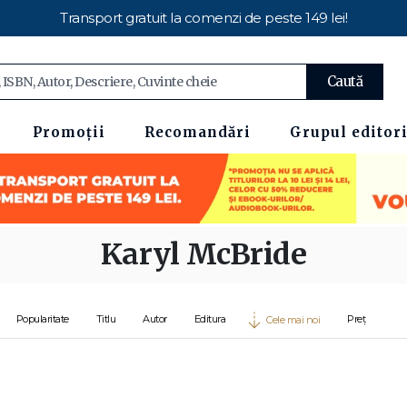
Transport gratuit la comenzi de peste 149 lei!
Caută
Promoții
Recomandări
Grupul editori
Karyl McBride
Popularitate
Titlu
Autor
Editura
Preț
Cele mai noi