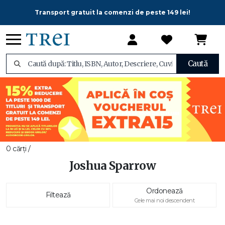
Transport gratuit la comenzi de peste 149 lei!
Caută
0 cărți /
Joshua Sparrow
Ordonează
Filtează
Cele mai noi descendent