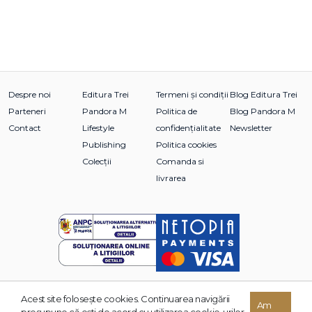
Despre noi
Editura Trei
Termeni și condiții
Blog Editura Trei
Parteneri
Pandora M
Politica de
Blog Pandora M
Contact
Lifestyle
confidențialitate
Newsletter
Publishing
Politica cookies
Colecții
Comanda si
livrarea
Acest site foloseşte cookies. Continuarea navigării
© 2026 Grupul Editorial TREI. Toate drepturile rezervate.
Am
presupune că eşti de acord cu utilizarea cookie-urilor.