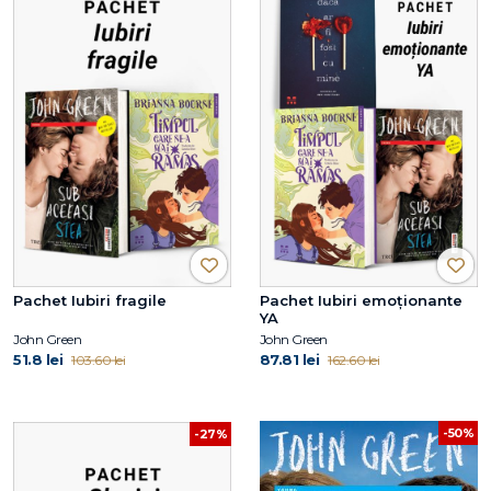
Pachet Iubiri fragile
Pachet Iubiri emoționante
YA
John Green
John Green
51.8 lei
87.81 lei
103.60 lei
162.60 lei
-50%
-27%