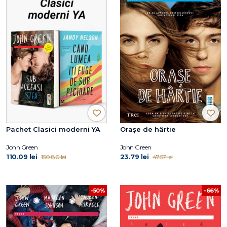
Pachet Clasici moderni YA
Oraşe de hârtie
John Green
John Green
110.09 lei
23.79 lei
150.80 lei
47.57 lei
-50%
-66%