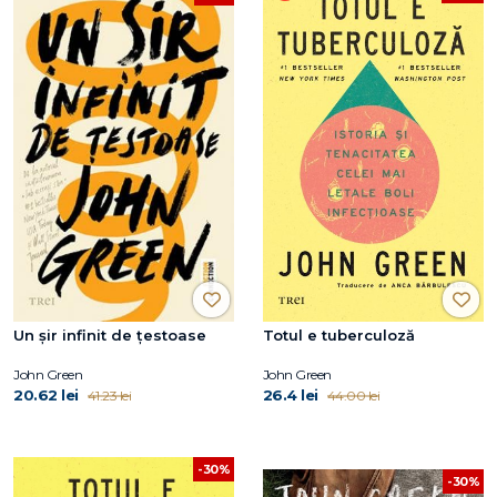
Un șir infinit de țestoase
Totul e tuberculoză
John Green
John Green
20.62 lei
26.4 lei
41.23 lei
44.00 lei
-30%
-30%