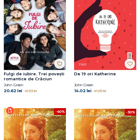
Fulgi de iubire. Trei poveşti
De 19 ori Katherine
romantice de Crăciun
John Green
John Green
20.62 lei
14.02 lei
41.23 lei
41.23 lei
-40%
-30%