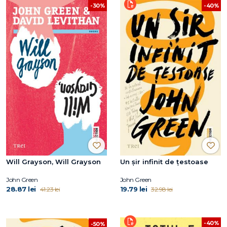
-40%
-30%
Will Grayson, Will Grayson
Un șir infinit de țestoase
John Green
John Green
28.87 lei
19.79 lei
41.23 lei
32.98 lei
-40%
-50%