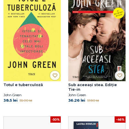
Totul e tuberculoză
Sub aceeaşi stea. Ediție
Tie-in
John Green
John Green
38.5 lei
36.26 lei
55.00 lei
51.80 lei
-50%
-46%