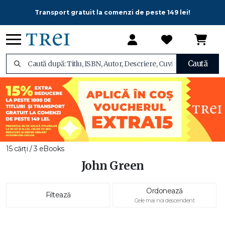
Transport gratuit la comenzi de peste 149 lei!
Caută
15 cărți / 3 eBooks
John Green
Ordonează
Filtează
Cele mai noi descendent