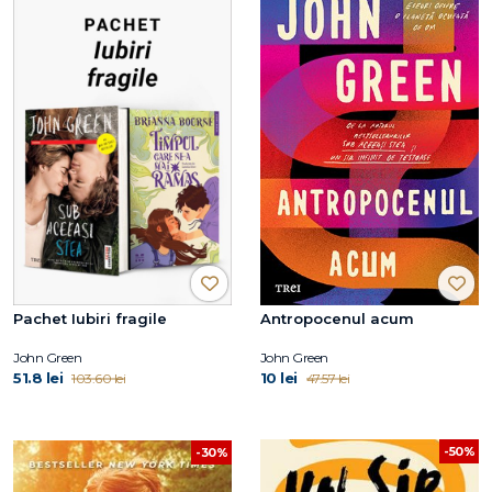
Pachet Iubiri fragile
Antropocenul acum
John Green
John Green
51.8 lei
10 lei
103.60 lei
47.57 lei
-50%
-30%