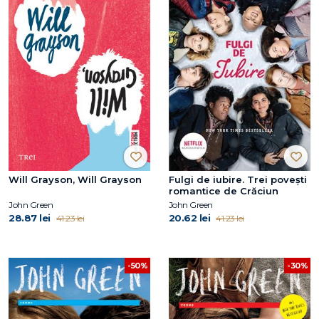
Will Grayson, Will Grayson
Fulgi de iubire. Trei poveşti
romantice de Crăciun
John Green
John Green
28.87 lei
20.62 lei
41.23 lei
41.23 lei
-50%
-30%