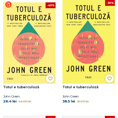
-30%
-40%
Totul e tuberculoză
Totul e tuberculoză
John Green
John Green
26.4 lei
38.5 lei
44.00 lei
55.00 lei