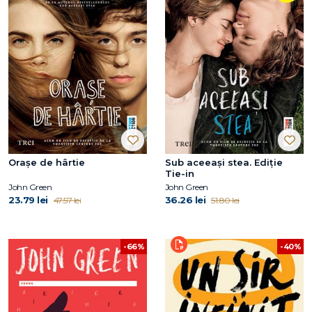
Oraşe de hârtie
Sub aceeaşi stea. Ediție
Tie-in
John Green
John Green
23.79 lei
36.26 lei
47.57 lei
51.80 lei
-40%
-66%