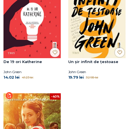
De 19 ori Katherine
Un șir infinit de țestoase
John Green
John Green
14.02 lei
19.79 lei
41.23 lei
32.98 lei
-40%