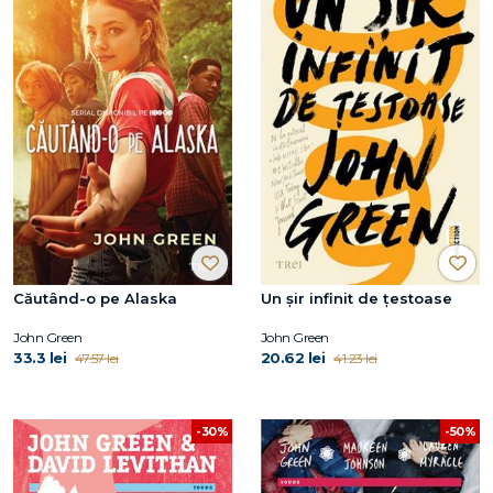
Căutând-o pe Alaska
Un șir infinit de țestoase
John Green
John Green
33.3 lei
20.62 lei
47.57 lei
41.23 lei
-50%
-30%