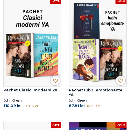
-27%
-46%
Pachet Clasici moderni YA
Pachet Iubiri emoționante
YA
John Green
John Green
110.09 lei
87.81 lei
150.80 lei
162.60 lei
-79%
-50%