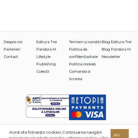
Despre noi
Editura Trei
Termeni și condiții
Blog Editura Trei
Parteneri
Pandora M
Politica de
Blog Pandora M
Contact
Lifestyle
confidențialitate
Newsletter
Publishing
Politica cookies
Colecții
Comanda si
livrarea
Acest site foloseşte cookies. Continuarea navigării
© 2026 Grupul Editorial TREI. Toate drepturile rezervate.
Am
presupune că eşti de acord cu utilizarea cookie-urilor.