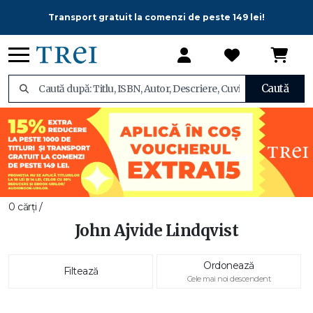
Transport gratuit la comenzi de peste 149 lei!
Caută
0 cărți /
John Ajvide Lindqvist
Ordonează
Filtează
Cele mai noi descendent