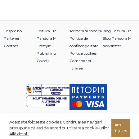
Despre noi
Editura Trei
Termeni și condiții
Blog Editura Trei
Parteneri
Pandora M
Politica de
Blog Pandora M
Contact
Lifestyle
confidențialitate
Newsletter
Publishing
Politica cookies
Colecții
Comanda si
livrarea
Acest site foloseşte cookies. Continuarea navigării
Am
© 2026 Grupul Editorial TREI. Toate drepturile rezervate.
presupune că eşti de acord cu utilizarea cookie-urilor.
înțeles
Dezvoltat de:
Află detalii.