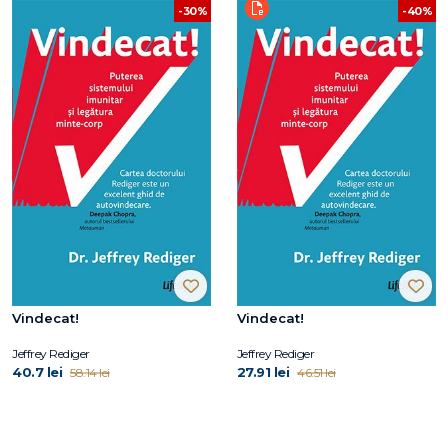
-30%
-40%
Vindecat!
Vindecat!
Jeffrey Rediger
Jeffrey Rediger
40.7 lei
27.91 lei
58.14 lei
46.51 lei