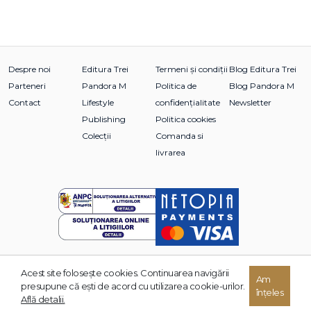
Despre noi
Editura Trei
Termeni și condiții
Blog Editura Trei
Parteneri
Pandora M
Politica de
Blog Pandora M
Contact
Lifestyle
confidențialitate
Newsletter
Publishing
Politica cookies
Colecții
Comanda si
livrarea
Acest site foloseşte cookies. Continuarea navigării
Am
© 2026 Grupul Editorial TREI. Toate drepturile rezervate.
presupune că eşti de acord cu utilizarea cookie-urilor.
înțeles
Dezvoltat de:
Află detalii.