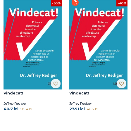
-30%
-40%
Vindecat!
Vindecat!
Jeffrey Rediger
Jeffrey Rediger
40.7 lei
27.91 lei
58.14 lei
46.51 lei