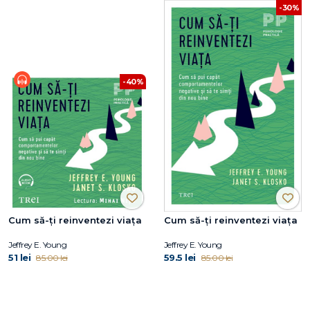
-30%
-40%
Cum să-ți reinventezi viața
Cum să-ți reinventezi viața
Jeffrey E. Young
Jeffrey E. Young
51 lei
59.5 lei
85.00 lei
85.00 lei