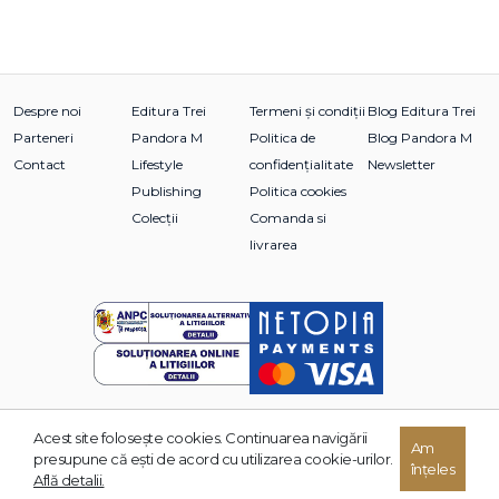
Despre noi
Editura Trei
Termeni și condiții
Blog Editura Trei
Parteneri
Pandora M
Politica de
Blog Pandora M
Contact
Lifestyle
confidențialitate
Newsletter
Publishing
Politica cookies
Colecții
Comanda si
livrarea
Acest site foloseşte cookies. Continuarea navigării
© 2026 Grupul Editorial TREI. Toate drepturile rezervate.
Am
presupune că eşti de acord cu utilizarea cookie-urilor.
înțeles
Dezvoltat de:
Află detalii.