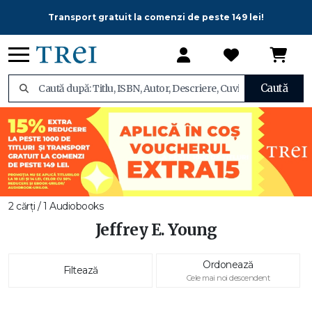
Transport gratuit la comenzi de peste 149 lei!
Caută
2 cărți / 1 Audiobooks
Jeffrey E. Young
Ordonează
Filtează
Cele mai noi descendent