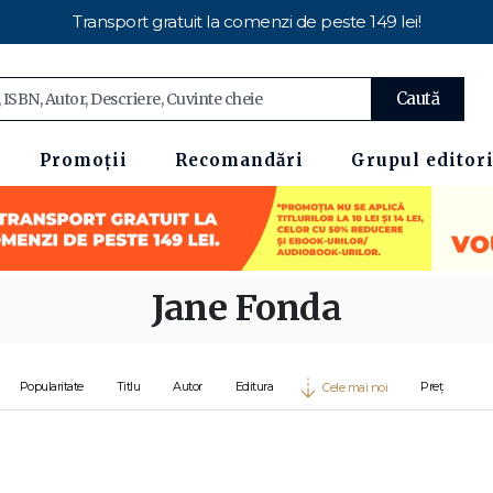
Transport gratuit la comenzi de peste 149 lei!
Caută
Promoții
Recomandări
Grupul editori
Jane Fonda
Popularitate
Titlu
Autor
Editura
Preț
Cele mai noi