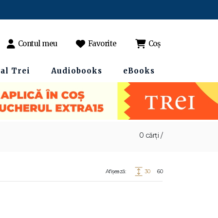
Contul meu
Favorite
Coș
al Trei
Audiobooks
eBooks
0 cărți /
Afișează:
30
60