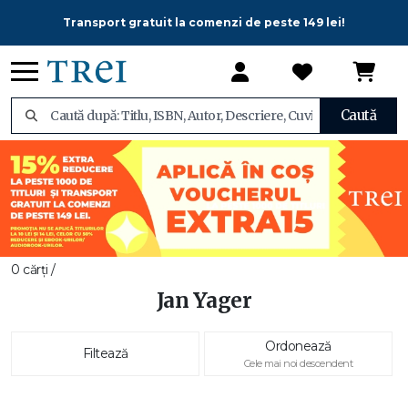
Transport gratuit la comenzi de peste 149 lei!
Caută
0 cărți /
Jan Yager
Ordonează
Filtează
Cele mai noi descendent