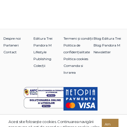
Despre noi
Editura Trei
Termeni și condiții
Blog Editura Trei
Parteneri
Pandora M
Politica de
Blog Pandora M
Contact
Lifestyle
confidențialitate
Newsletter
Publishing
Politica cookies
Colecții
Comanda si
livrarea
Acest site foloseşte cookies. Continuarea navigării
© 2026 Grupul Editorial TREI. Toate drepturile rezervate.
Am
presupune că eşti de acord cu utilizarea cookie-urilor.