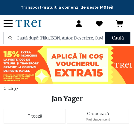
Transport gratuit la comenzi de peste 149 lei!
Caută
0 cărți /
Jan Yager
Ordonează
Filtează
Preț descendent