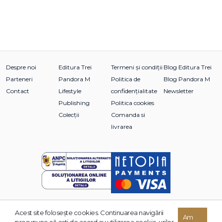
Despre noi
Editura Trei
Termeni și condiții
Blog Editura Trei
Parteneri
Pandora M
Politica de
Blog Pandora M
Contact
Lifestyle
confidențialitate
Newsletter
Publishing
Politica cookies
Colecții
Comanda si
livrarea
Acest site foloseşte cookies. Continuarea navigării
© 2026 Grupul Editorial TREI. Toate drepturile rezervate.
Am
presupune că eşti de acord cu utilizarea cookie-urilor.