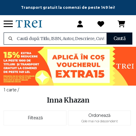
Transport gratuit la comenzi de peste 149 lei!
Caută
1 carte /
Inna Khazan
Ordonează
Filtează
Cele mai noi descendent