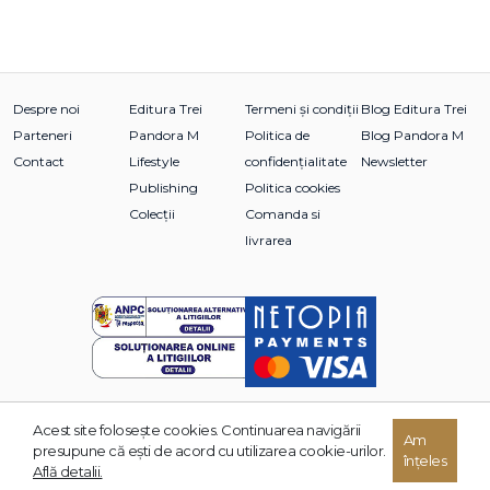
Despre noi
Editura Trei
Termeni și condiții
Blog Editura Trei
Parteneri
Pandora M
Politica de
Blog Pandora M
Contact
Lifestyle
confidențialitate
Newsletter
Publishing
Politica cookies
Colecții
Comanda si
livrarea
Acest site foloseşte cookies. Continuarea navigării
Am
© 2026 Grupul Editorial TREI. Toate drepturile rezervate.
presupune că eşti de acord cu utilizarea cookie-urilor.
înțeles
Dezvoltat de:
Află detalii.