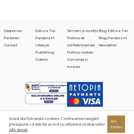
Despre noi
Editura Trei
Termeni și condiții
Blog Editura Trei
Parteneri
Pandora M
Politica de
Blog Pandora M
Contact
Lifestyle
confidențialitate
Newsletter
Publishing
Politica cookies
Colecții
Comanda si
livrarea
Acest site foloseşte cookies. Continuarea navigării
© 2026 Grupul Editorial TREI. Toate drepturile rezervate.
Am
presupune că eşti de acord cu utilizarea cookie-urilor.
înțeles
Dezvoltat de:
Află detalii.