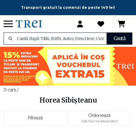
Transport gratuit la comenzi de peste 149 lei!
Caută
0 cărți /
Horea Sibişteanu
Ordonează
Filtează
Cele mai noi descendent