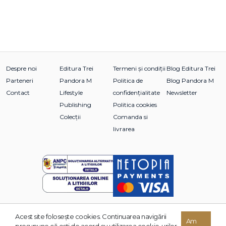
Despre noi
Editura Trei
Termeni și condiții
Blog Editura Trei
Parteneri
Pandora M
Politica de
Blog Pandora M
Contact
Lifestyle
confidențialitate
Newsletter
Publishing
Politica cookies
Colecții
Comanda si
livrarea
Acest site foloseşte cookies. Continuarea navigării
© 2026 Grupul Editorial TREI. Toate drepturile rezervate.
Am
presupune că eşti de acord cu utilizarea cookie-urilor.