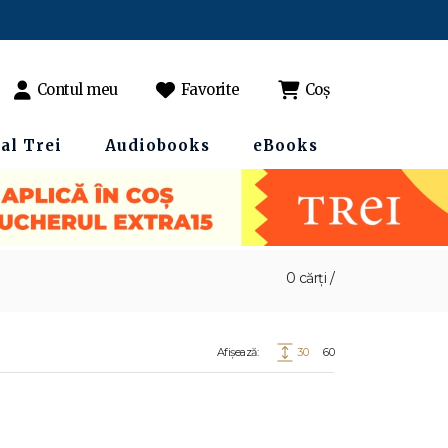
Contul meu
Favorite
Coș
al Trei
Audiobooks
eBooks
0 cărți /
Afișează:
30
60