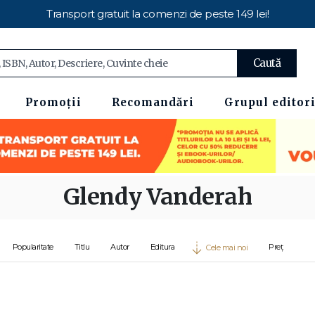
Transport gratuit la comenzi de peste 149 lei!
Caută
Promoții
Recomandări
Grupul editori
Glendy Vanderah
Popularitate
Titlu
Autor
Editura
Preț
Cele mai noi