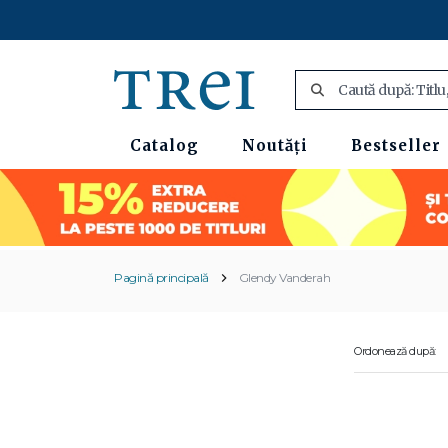
Catalog
Noutăți
Bestseller
Pagină principală
Glendy Vanderah
Ordonează după: