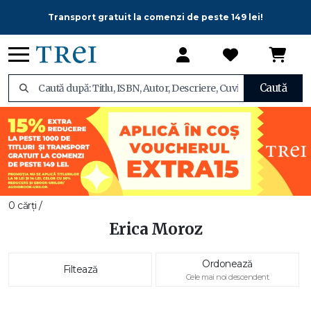
Transport gratuit la comenzi de peste 149 lei!
Caută
0 cărți /
Erica Moroz
Ordonează
Filtează
Cele mai noi descendent