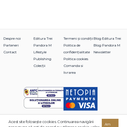
Despre noi
Editura Trei
Termeni și condiții
Blog Editura Trei
Parteneri
Pandora M
Politica de
Blog Pandora M
Contact
Lifestyle
confidențialitate
Newsletter
Publishing
Politica cookies
Colecții
Comanda si
livrarea
Acest site foloseşte cookies. Continuarea navigării
© 2026 Grupul Editorial TREI. Toate drepturile rezervate.
Am
presupune că eşti de acord cu utilizarea cookie-urilor.