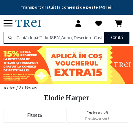
Transport gratuit la comenzi de peste 149 lei!
Caută
4 cărți / 2 eBooks
Elodie Harper
Ordonează
Filtează
Preț descendent