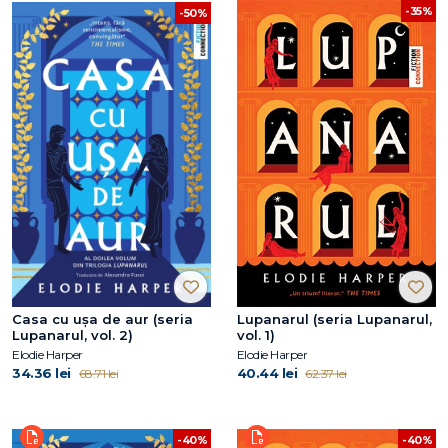
-35%
-50%
Casa cu ușa de aur (seria
Lupanarul (seria Lupanarul,
Lupanarul, vol. 2)
vol. 1)
Elodie Harper
Elodie Harper
34.36 lei
40.44 lei
68.71 lei
62.37 lei
-40%
-40%