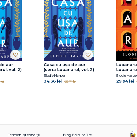
de aur
Casa cu ușa de aur
Lupanarul
ul, vol. 2)
(seria Lupanarul, vol. 2)
Lupanarul,
Elodie Harper
Elodie Harpe
34.36 lei
29.94 lei
lei
68.71 lei
Termeni și condiții
Blog Editura Trei