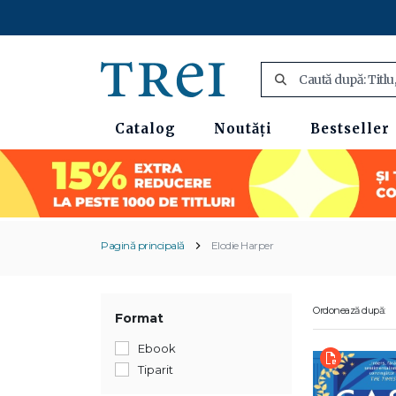
Catalog
Noutăți
Bestseller
Pagină principală
Elodie Harper
Ordonează după:
Format
Ebook
Tiparit