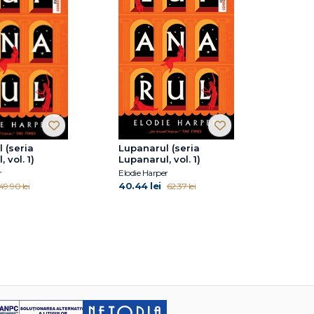
 (seria
Lupanarul (seria
 vol. 1)
Lupanarul, vol. 1)
r
Elodie Harper
40.44 lei
49.90 lei
62.37 lei