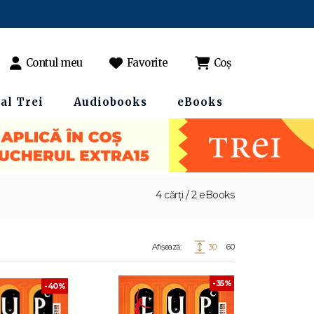
Contul meu
Favorite
Coș
al Trei
Audiobooks
eBooks
4 cărți / 2 eBooks
Afișează:
30
60
-35%
-40%