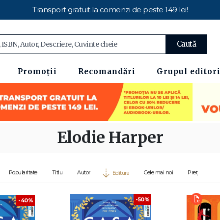
Transport gratuit la comenzi de peste 149 lei!
Caută
Promoții
Recomandări
Grupul editori
Elodie Harper
Popularitate
Titlu
Autor
Cele mai noi
Preț
Editura
-50%
-40%