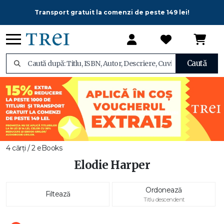
Transport gratuit la comenzi de peste 149 lei!
Caută
4 cărți / 2 eBooks
Elodie Harper
Ordonează
Filtează
Titlu descendent