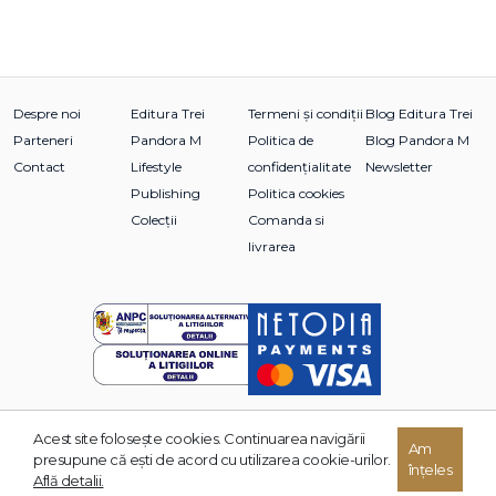
Despre noi
Editura Trei
Termeni și condiții
Blog Editura Trei
Parteneri
Pandora M
Politica de
Blog Pandora M
Contact
Lifestyle
confidențialitate
Newsletter
Publishing
Politica cookies
Colecții
Comanda si
livrarea
Acest site foloseşte cookies. Continuarea navigării
© 2026 Grupul Editorial TREI. Toate drepturile rezervate.
Am
presupune că eşti de acord cu utilizarea cookie-urilor.
înțeles
Dezvoltat de:
Află detalii.