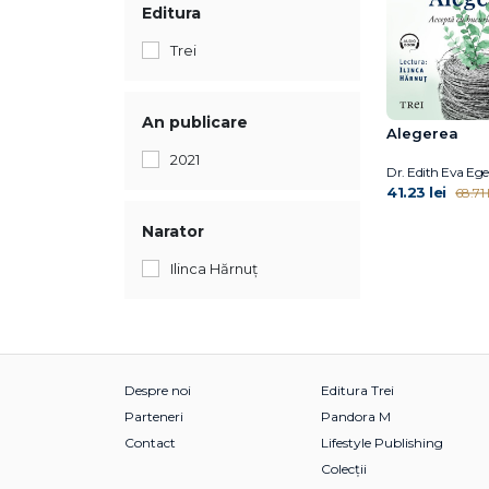
Editura
Trei
An publicare
Alegerea
2021
Dr. Edith Eva Ege
41.23 lei
68.71 l
Narator
Ilinca Hărnuț
Despre noi
Editura Trei
Parteneri
Pandora M
Contact
Lifestyle Publishing
Colecții