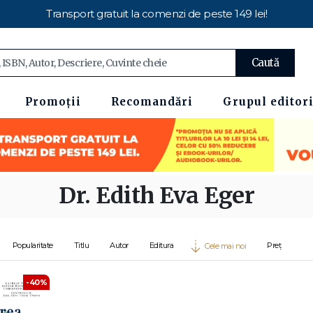
Transport gratuit la comenzi de peste 149 lei!
Caută
Promoții
Recomandări
Grupul editori
Dr. Edith Eva Eger
Popularitate
Titlu
Autor
Editura
Preț
Cele mai noi
-40%