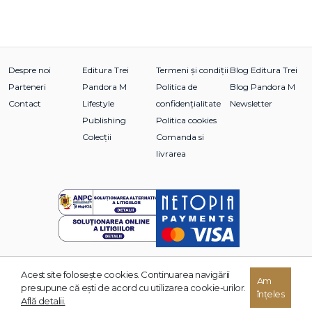
Despre noi
Editura Trei
Termeni și condiții
Blog Editura Trei
Parteneri
Pandora M
Politica de
Blog Pandora M
Contact
Lifestyle
confidențialitate
Newsletter
Publishing
Politica cookies
Colecții
Comanda si
livrarea
Acest site foloseşte cookies. Continuarea navigării
Am
© 2026 Grupul Editorial TREI. Toate drepturile rezervate.
presupune că eşti de acord cu utilizarea cookie-urilor.
înțeles
Dezvoltat de:
Află detalii.