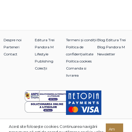
Despre noi
Editura Trei
Termeni și condiții
Blog Editura Trei
Parteneri
Pandora M
Politica de
Blog Pandora M
Contact
Lifestyle
confidențialitate
Newsletter
Publishing
Politica cookies
Colecții
Comanda si
livrarea
Acest site foloseşte cookies. Continuarea navigării
© 2026 Grupul Editorial TREI. Toate drepturile rezervate.
Am
presupune că eşti de acord cu utilizarea cookie-urilor.