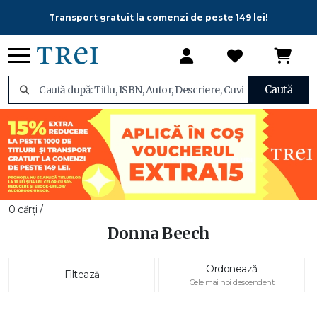
Transport gratuit la comenzi de peste 149 lei!
Caută
0 cărți /
Donna Beech
Ordonează
Filtează
Cele mai noi descendent