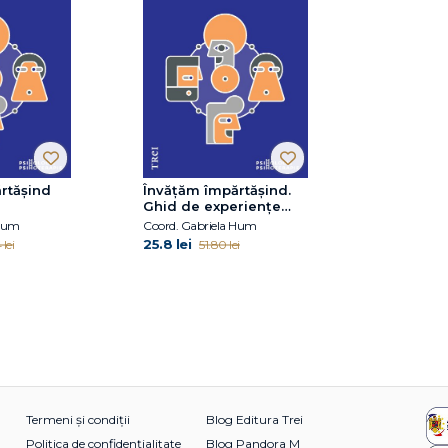
rtășind
Învățăm împărtășind.
Ghid de experiențe
scrise de și pentru
 Hum
Coord. Gabriela Hum
specialiștii L&D
25.8 lei
 lei
51.80 lei
Termeni și condiții
Blog Editura Trei
Politica de confidențialitate
Blog Pandora M