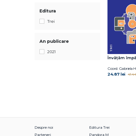
Editura
Trei
An publicare
2021
Învățăm împă
Coord. Gabriela
24.87 lei
41.44
Despre noi
Editura Trei
Parteneri
Pandora M