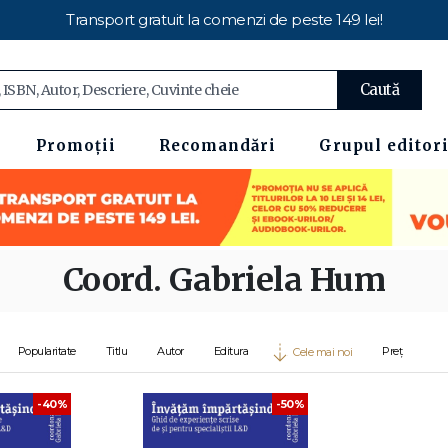
Transport gratuit la comenzi de peste 149 lei!
Caută
Promoții
Recomandări
Grupul editori
Coord. Gabriela Hum
Popularitate
Titlu
Autor
Editura
Preț
Cele mai noi
-40%
-50%