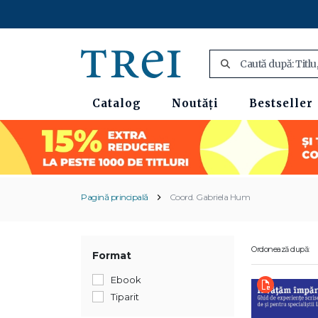
Catalog
Noutăți
Bestseller
Pagină principală
Coord. Gabriela Hum
Ordonează după:
Format
Ebook
Tiparit