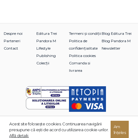
Despre noi
Editura Trei
Termeni și condiții
Blog Editura Trei
Parteneri
Pandora M
Politica de
Blog Pandora M
Contact
Lifestyle
confidențialitate
Newsletter
Publishing
Politica cookies
Colecții
Comanda si
livrarea
Acest site foloseşte cookies. Continuarea navigării
Am
© 2026 Grupul Editorial TREI. Toate drepturile rezervate.
presupune că eşti de acord cu utilizarea cookie-urilor.
înțeles
Dezvoltat de:
Află detalii.