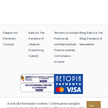
Despre noi
Editura Trei
Termeni și condiții
Blog Editura Trei
Parteneri
Pandora M
Politica de
Blog Pandora M
Contact
Lifestyle
confidențialitate
Newsletter
Publishing
Politica cookies
Colecții
Comanda si
livrarea
Acest site foloseşte cookies. Continuarea navigării
© 2026 Grupul Editorial TREI. Toate drepturile rezervate.
Am
presupune că eşti de acord cu utilizarea cookie-urilor.