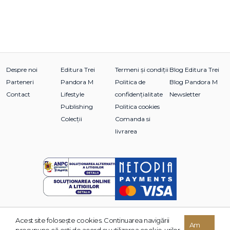
Despre noi
Editura Trei
Termeni și condiții
Blog Editura Trei
Parteneri
Pandora M
Politica de
Blog Pandora M
Contact
Lifestyle
confidențialitate
Newsletter
Publishing
Politica cookies
Colecții
Comanda si
livrarea
Acest site foloseşte cookies. Continuarea navigării
© 2026 Grupul Editorial TREI. Toate drepturile rezervate.
Am
presupune că eşti de acord cu utilizarea cookie-urilor.