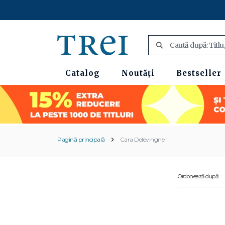
Catalog
Noutăți
Bestseller
Pagină principală
Cara Delevingne
Ordonează după: