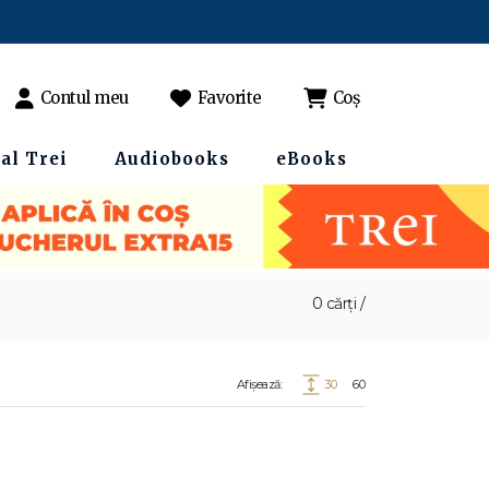
Contul meu
Favorite
Coș
al Trei
Audiobooks
eBooks
0 cărți /
Afișează:
30
60