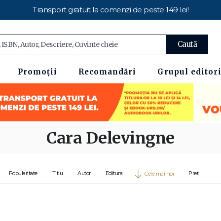
Transport gratuit la comenzi de peste 149 lei!
Caută
Promoții
Recomandări
Grupul editori
Cara Delevingne
Popularitate
Titlu
Autor
Editura
Preț
Cele mai noi