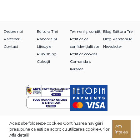
Despre noi
Editura Trei
Termeni și condiții
Blog Editura Trei
Parteneri
Pandora M
Politica de
Blog Pandora M
Contact
Lifestyle
confidențialitate
Newsletter
Publishing
Politica cookies
Colecții
Comanda si
livrarea
Acest site foloseşte cookies. Continuarea navigării
Am
© 2026 Grupul Editorial TREI. Toate drepturile rezervate.
presupune că eşti de acord cu utilizarea cookie-urilor.
înțeles
Dezvoltat de:
Află detalii.