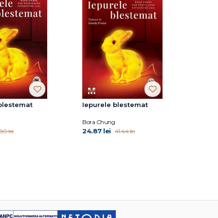
blestemat
Iepurele blestemat
Bora Chung
24.87 lei
.80 lei
41.44 lei