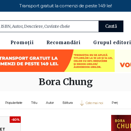
Transport gratuit la comenzi de peste 149 lei!
Caută
Promoții
Recomandări
Grupul editori
Bora Chung
Popularitate
Titlu
Autor
Editura
Preț
Cele mai noi
-60%