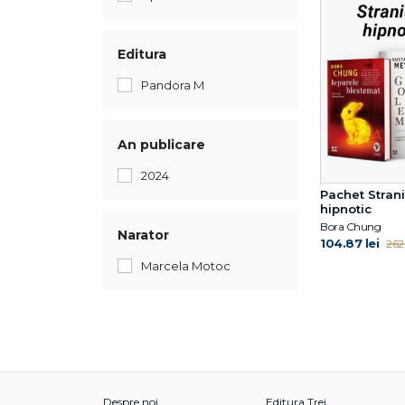
Editura
Pandora M
An publicare
2024
Pachet Strani
hipnotic
Bora Chung
Narator
104.87 lei
262.
Marcela Motoc
Despre noi
Editura Trei