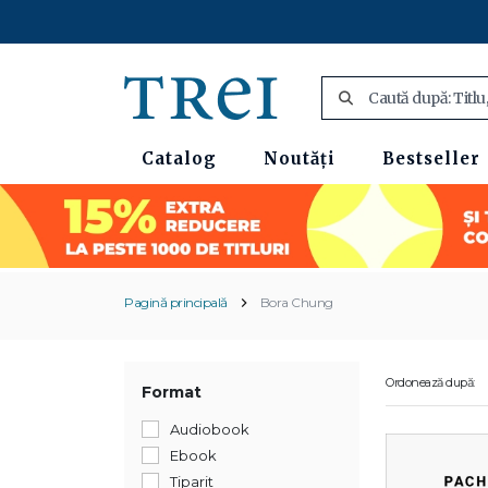
Catalog
Noutăți
Bestseller
Pagină principală
Bora Chung
Ordonează după:
Format
Audiobook
Ebook
Tiparit