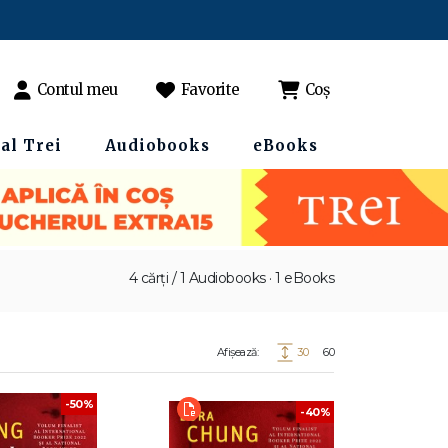
Contul meu
Favorite
Coș
al Trei
Audiobooks
eBooks
4 cărți / 1 Audiobooks · 1 eBooks
Afișează:
30
60
-50%
-40%