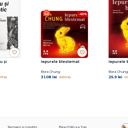
-40%
u și
Iepurele blestemat
Iepurele 
Bora Chung
Bora Chung
31.08 lei
25.9 lei
17 lei
51.80 lei
51
Termeni și condiții
Blog Editura Trei