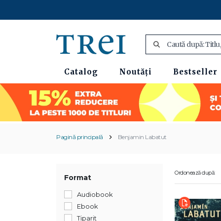
Catalog
Noutăți
Bestseller
Pagină principală
Benjamin Labatut
Ordonează după:
Format
Audiobook
Ebook
Tiparit