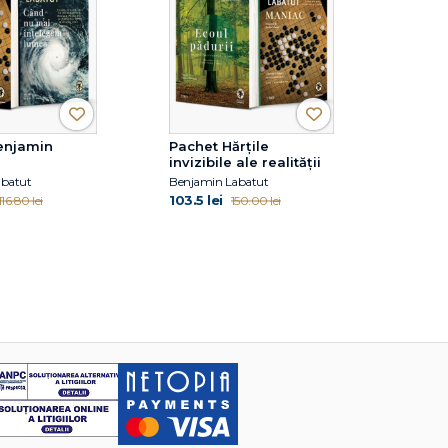
enjamin
Pachet Hărțile
invizibile ale realității
abatut
Benjamin Labatut
103.5 lei
116.80 lei
150.00 lei