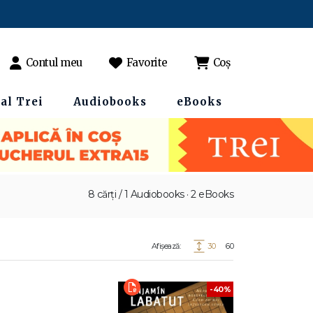
Contul meu
Favorite
Coș
al Trei
Audiobooks
eBooks
8 cărți / 1 Audiobooks · 2 eBooks
Afișează:
30
60
-40%