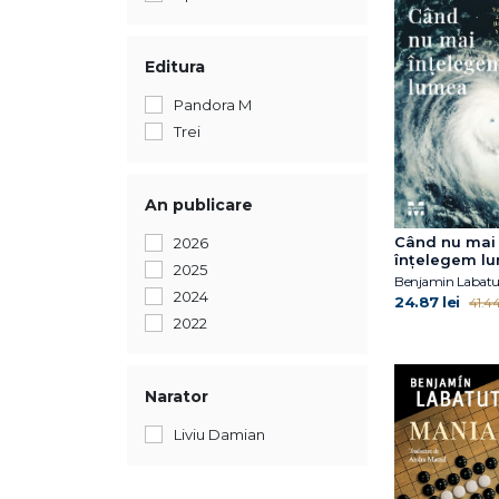
Editura
Pandora M
Trei
An publicare
Când nu mai
2026
înțelegem l
2025
Benjamin Labatu
2024
24.87 lei
41.44
2022
Narator
Liviu Damian