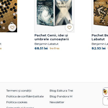
Pachet Genii, idei și
Pachet B
umbrele cunoașterii
Labatut
t
Benjamin Labatut
Benjamin L
68.51 lei
82.93 lei
ei
114.17 lei
Termeni și condiții
Blog Editura Trei
Politica de confidențialitate
Blog Pandora M
Politica cookies
Newsletter
Comanda si livrarea