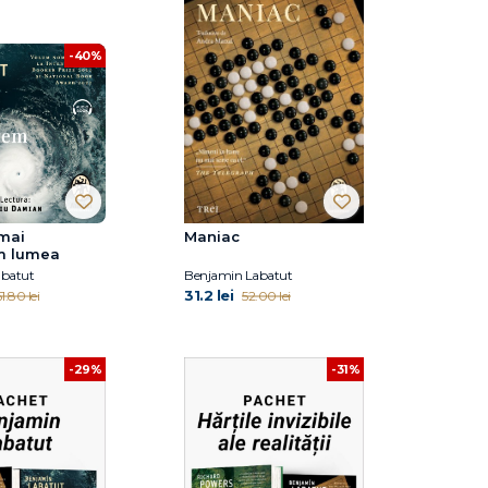
-40%
mai
Maniac
m lumea
abatut
Benjamin Labatut
31.2 lei
1.80 lei
52.00 lei
-29%
-31%