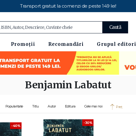
Transport gratuit la comenzi de peste 149 lei!
Caută
Promoții
Recomandări
Grupul editori
Benjamin Labatut
Popularitate
Titlu
Autor
Editura
Cele mai noi
Preț
-30%
-40%