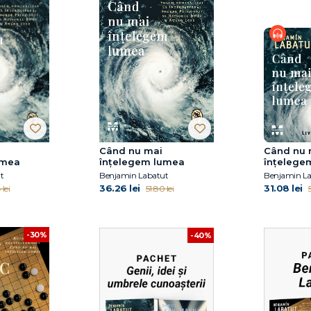
Când nu mai
Când nu 
umea
înțelegem lumea
înțelege
t
Benjamin Labatut
Benjamin L
36.26 lei
31.08 lei
 lei
51.80 lei
5
-30%
-40%