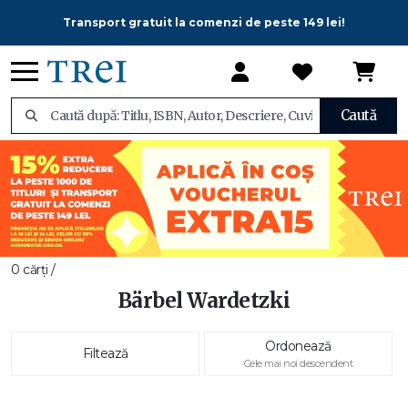
Transport gratuit la comenzi de peste 149 lei!
Caută
0 cărți /
Bärbel Wardetzki
Ordonează
Filtează
Cele mai noi descendent