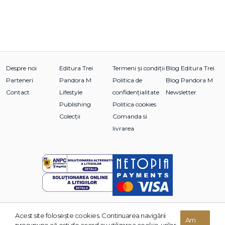
Despre noi
Editura Trei
Termeni și condiții
Blog Editura Trei
Parteneri
Pandora M
Politica de
Blog Pandora M
Contact
Lifestyle
confidențialitate
Newsletter
Publishing
Politica cookies
Colecții
Comanda si
livrarea
Acest site foloseşte cookies. Continuarea navigării
© 2026 Grupul Editorial TREI. Toate drepturile rezervate.
Am
presupune că eşti de acord cu utilizarea cookie-urilor.