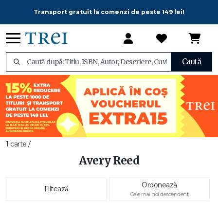
Transport gratuit la comenzi de peste 149 lei!
Caută
1 carte /
Avery Reed
Ordonează
Filtează
Cele mai noi descendent