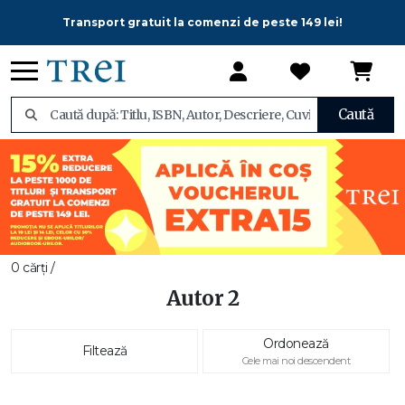
Transport gratuit la comenzi de peste 149 lei!
Caută
0 cărți /
Autor 2
Ordonează
Filtează
Cele mai noi descendent