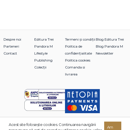
Despre noi
Editura Trei
Termeni și condiții
Blog Editura Trei
Parteneri
Pandora M
Politica de
Blog Pandora M
Contact
Lifestyle
confidențialitate
Newsletter
Publishing
Politica cookies
Colecții
Comanda si
livrarea
Acest site foloseşte cookies. Continuarea navigării
© 2026 Grupul Editorial TREI. Toate drepturile rezervate.
Am
presupune că eşti de acord cu utilizarea cookie-urilor.