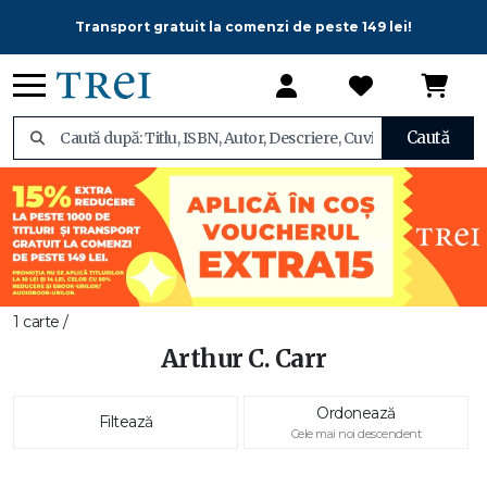
Transport gratuit la comenzi de peste 149 lei!
Caută
1 carte /
Arthur C. Carr
Ordonează
Filtează
Cele mai noi descendent