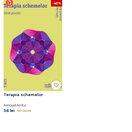
-40%
Terapia schemelor
Arnoud Arntz
36 lei
60.00 lei