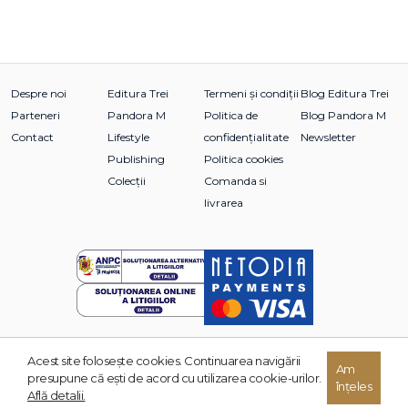
Despre noi
Editura Trei
Termeni și condiții
Blog Editura Trei
Parteneri
Pandora M
Politica de
Blog Pandora M
Contact
Lifestyle
confidențialitate
Newsletter
Publishing
Politica cookies
Colecții
Comanda si
livrarea
Acest site foloseşte cookies. Continuarea navigării
© 2026 Grupul Editorial TREI. Toate drepturile rezervate.
Am
presupune că eşti de acord cu utilizarea cookie-urilor.
înțeles
Dezvoltat de:
Află detalii.