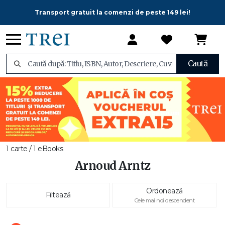
Transport gratuit la comenzi de peste 149 lei!
Caută
1 carte / 1 eBooks
Arnoud Arntz
Ordonează
Filtează
Cele mai noi descendent