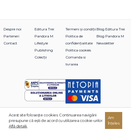
Despre noi
Editura Trei
Termeni și condiții
Blog Editura Trei
Parteneri
Pandora M
Politica de
Blog Pandora M
Contact
Lifestyle
confidențialitate
Newsletter
Publishing
Politica cookies
Colecții
Comanda si
livrarea
Acest site foloseşte cookies. Continuarea navigării
© 2026 Grupul Editorial TREI. Toate drepturile rezervate.
Am
presupune că eşti de acord cu utilizarea cookie-urilor.
înțeles
Dezvoltat de:
Află detalii.