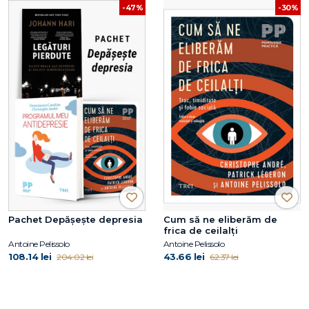
-47%
-30%
Pachet Depășește depresia
Cum să ne eliberăm de
frica de ceilalți
Antoine Pelissolo
Antoine Pelissolo
108.14 lei
43.66 lei
204.02 lei
62.37 lei