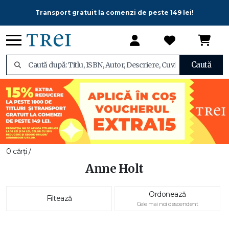
Transport gratuit la comenzi de peste 149 lei!
Caută
0 cărți /
Anne Holt
Ordonează
Filtează
Cele mai noi descendent