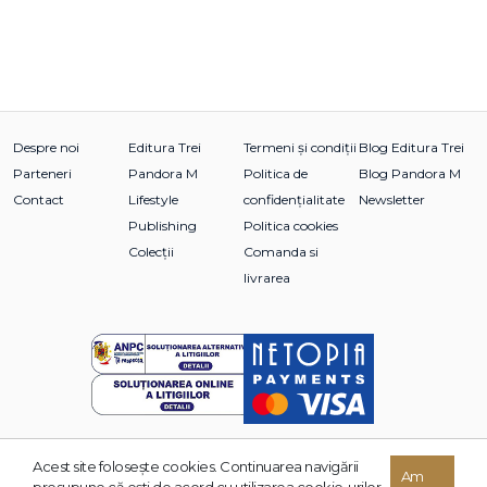
Despre noi
Editura Trei
Termeni și condiții
Blog Editura Trei
Parteneri
Pandora M
Politica de
Blog Pandora M
Contact
Lifestyle
confidențialitate
Newsletter
Publishing
Politica cookies
Colecții
Comanda si
livrarea
Acest site foloseşte cookies. Continuarea navigării
© 2026 Grupul Editorial TREI. Toate drepturile rezervate.
Am
presupune că eşti de acord cu utilizarea cookie-urilor.