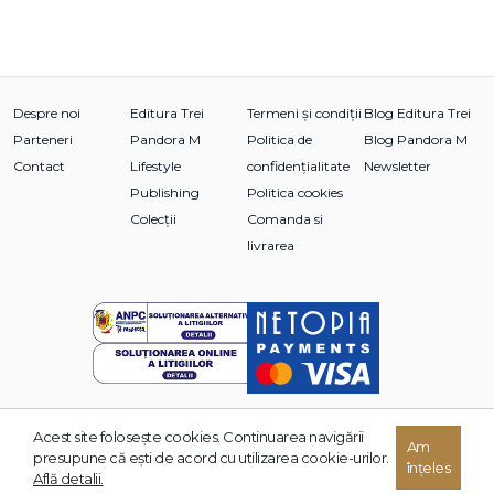
Despre noi
Editura Trei
Termeni și condiții
Blog Editura Trei
Parteneri
Pandora M
Politica de
Blog Pandora M
Contact
Lifestyle
confidențialitate
Newsletter
Publishing
Politica cookies
Colecții
Comanda si
livrarea
Acest site foloseşte cookies. Continuarea navigării
© 2026 Grupul Editorial TREI. Toate drepturile rezervate.
Am
presupune că eşti de acord cu utilizarea cookie-urilor.
înțeles
Dezvoltat de:
Află detalii.