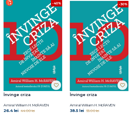
-40%
-30%
Învinge criza
Învinge criza
Amiral William H. McRAVEN
Amiral William H. McRAVEN
26.4 lei
38.5 lei
44.00 lei
55.00 lei