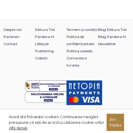
Despre noi
Editura Trei
Termeni și condiții
Blog Editura Trei
Parteneri
Pandora M
Politica de
Blog Pandora M
Contact
Lifestyle
confidențialitate
Newsletter
Publishing
Politica cookies
Colecții
Comanda si
livrarea
Acest site foloseşte cookies. Continuarea navigării
Am
© 2026 Grupul Editorial TREI. Toate drepturile rezervate.
presupune că eşti de acord cu utilizarea cookie-urilor.
înțeles
Dezvoltat de:
Află detalii.