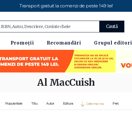
Transport gratuit la comenzi de peste 149 lei!
Caută
Promoții
Recomandări
Grupul editori
Al MacCuish
Popularitate
Titlu
Autor
Editura
Preț
Cele mai noi