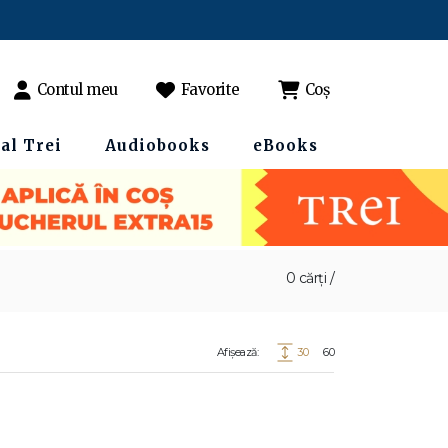
Contul meu
Favorite
Coș
al Trei
Audiobooks
eBooks
0 cărți /
Afișează:
30
60