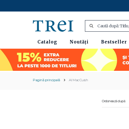
Catalog
Noutăți
Bestseller
Pagină principală
Al MacCuish
Ordonează după: