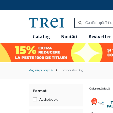
Catalog
Noutăți
Bestseller
Pagină principală
Theodor Paleologu
Ordonează după:
Format
Audiobook