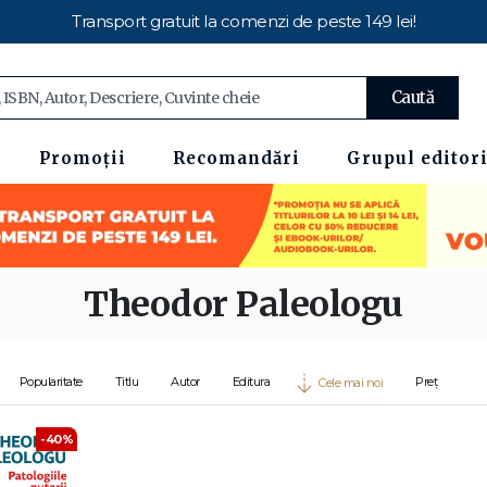
Transport gratuit la comenzi de peste 149 lei!
Caută
Promoții
Recomandări
Grupul editori
Theodor Paleologu
Popularitate
Titlu
Autor
Editura
Preț
Cele mai noi
-40%