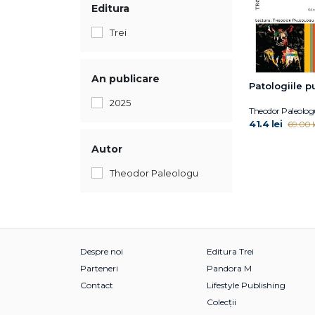
Editura
Trei
An publicare
Patologiile pu
2025
Theodor Paleolog
41.4 lei
69.00 l
Autor
Theodor Paleologu
Despre noi
Editura Trei
Parteneri
Pandora M
Contact
Lifestyle Publishing
Colecții