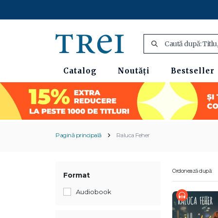
Catalog
Noutăți
Bestseller
Pagină principală
Raluca Feher
Ordonează după:
Format
Audiobook