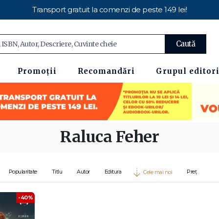
Transport gratuit la comenzi de peste 149 lei!
Caută
Promoții
Recomandări
Grupul editori
Raluca Feher
Popularitate
Titlu
Autor
Editura
Preț
Cele mai noi
-40%