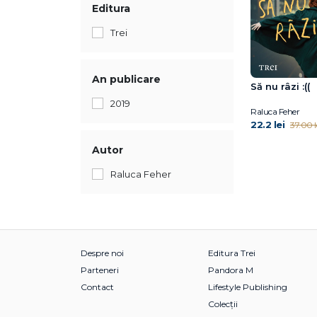
Editura
Trei
An publicare
Să nu râzi :((
2019
Raluca Feher
22.2 lei
37.00 l
Autor
Raluca Feher
Despre noi
Editura Trei
Parteneri
Pandora M
Contact
Lifestyle Publishing
Colecții