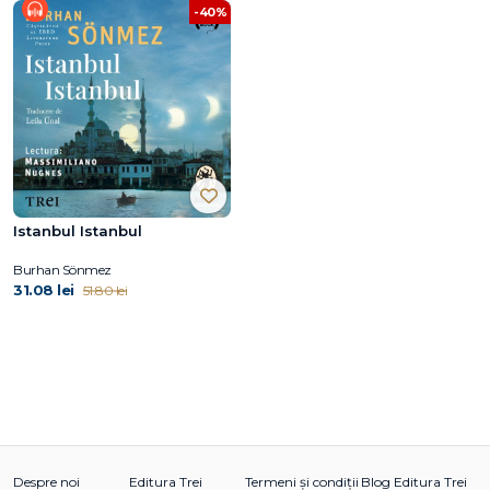
-40%
Istanbul Istanbul
Burhan Sönmez
31.08 lei
51.80 lei
Despre noi
Editura Trei
Termeni și condiții
Blog Editura Trei