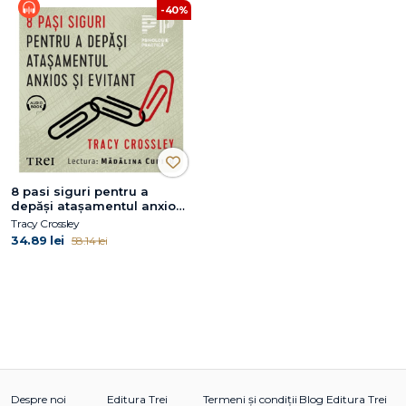
-40%
8 pasi siguri pentru a
depăși atașamentul anxios
și evitant
Tracy Crossley
34.89 lei
58.14 lei
Despre noi
Editura Trei
Termeni și condiții
Blog Editura Trei