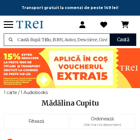
Transport gratuit la comenzi de peste 149 lei!
Caută
1 carte / 1 Audiobooks
Mădălina Cupitu
Ordonează
Filtează
Cele mai noi descendent