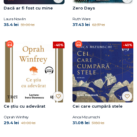
Dacă ar fi fost cu mine
Zero Days
Laura Nowlin
Ruth Ware
35.4 lei
37.43 lei
59.00 lei
62.37 lei
-40%
-40%
Ce știu cu adevărat
Cei care cumpără stele
Oprah Winfrey
Anca Mizumschi
29.4 lei
31.08 lei
49.00 lei
51.80 lei