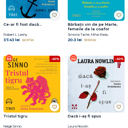
Ce-ar fi fost dacă...
Bărbaţii vin de pe Marte,
femeile de la coafor
Robert L. Leahy
Simona Tache, Mihai Radu
37.43 lei
20.3 lei
62.37 lei
33.83 lei
-40%
-40%
Tristul tigru
Dacă i-aș fi spus
Neige Sinno
Laura Nowlin