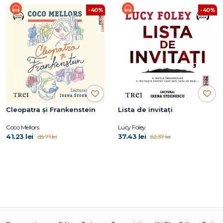
-40%
-40%
Cleopatra și Frankenstein
Lista de invitați
Coco Mellors
Lucy Foley
41.23 lei
37.43 lei
68.71 lei
62.37 lei