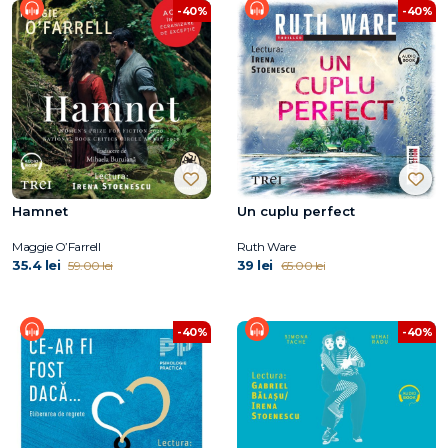
-40%
-40%
Hamnet
Un cuplu perfect
Maggie O’Farrell
Ruth Ware
35.4 lei
39 lei
59.00 lei
65.00 lei
-40%
-40%