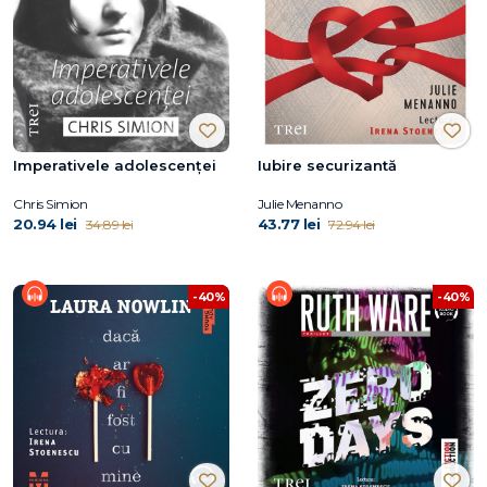
Imperativele adolescenței
Iubire securizantă
Chris Simion
Julie Menanno
20.94 lei
43.77 lei
34.89 lei
72.94 lei
-40%
-40%