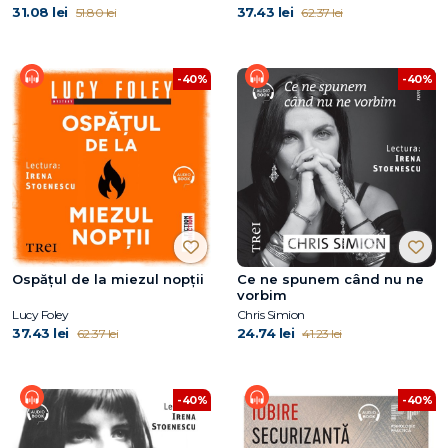
31.08 lei
37.43 lei
51.80 lei
62.37 lei
-40%
-40%
Ospățul de la miezul nopții
Ce ne spunem când nu ne
vorbim
Lucy Foley
Chris Simion
37.43 lei
24.74 lei
62.37 lei
41.23 lei
-40%
-40%